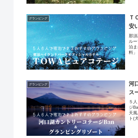
Ｔ
グランピング
安
那須
ルー
泊ま
料」
「N
河
グランピング
ス
５人
ジB
天風
ト(