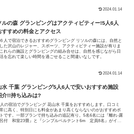
2024.01.14
ソルの森 グランピングはアクティビティー!5人6人
おすすめの料金とアクセス
６人で宿泊できるおすすめグランピング リソルの森には、自然と
した沢山のレジャー、スポーツ、アクティビティー施設が有りま
これらの施設とグランピングの組み合せは、自然を感じながら日
活を忘れて楽しい時間を過ごせること間違いなしです。
2024.01.14
山水 千葉 グランピング5人6人で安いおすすめ施設
紹介!!持ち込みは?
6人の宿泊でグランピング 花山水 千葉をおすすめします。口コミ
常に高く、特別日にも料金があまり高くならないのがおすすめポ
トです。一部プランで持ち込みの追記有り。5名6名には『離れ‐露
呂付 和室23畳』と『シンプルベルテント6m 定員8名』がイチ
です。