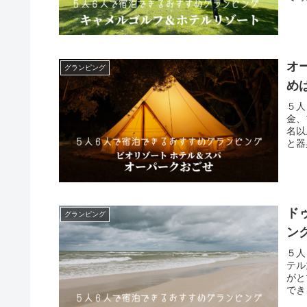
オ
グランピング
め
５人
金、
名以
と器
ド
グランピング
ン
５人
テル
がと
でき