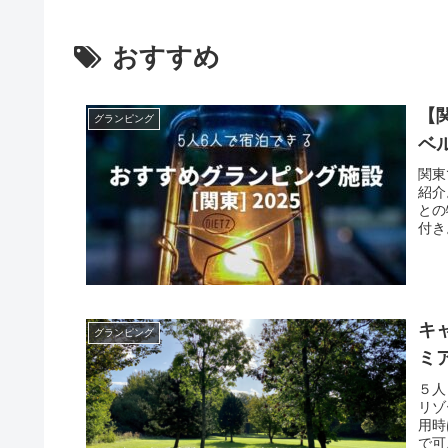
おすすめ
【
グランピング
ベ
関東
紹介
との
付き
キ
グランピング
ミ
５人
リゾ
用時
で可