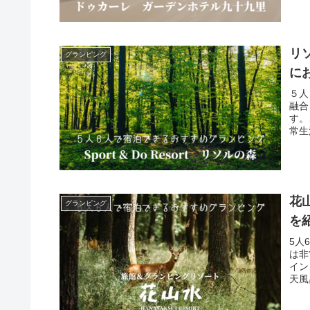
リ
グランピング
に
５人
融合
す。
常生
花
グランピング
を
5人
は非
イン
天風
オシ