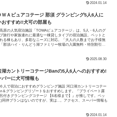
2024.01.14
ＯＷＡピュアコテージ 那須 グランピング5人6人に
いおすすめ!!犬可の部屋も
高原の人気宿泊施設「TOWAピュアコテージ」は、5人・6人のグ
プ旅行や家族連れに最適な一棟貸しタイプの宿泊施設。ペットと
れる棟もあり、多彩なニーズに対応。「大人の人数までお子様無
「那須ハイ・りんどう湖ファミリー牧場の入園無料・特別割引」
OZARUの割引」など、お得な特典も。
2025.08.30
口湖カントリーコテージBanの5人6人へのおすすめ!
ーパーに犬可情報も
６人で宿泊におすすめグランピング施設 河口湖カントリーコテー
an＆グランピングリゾートをおすすめします。『プライベート露
呂付きグランピングコテージ 【6名様まで】』が推しです。ペッ
犬)同伴プランはないのですが、実は...。アクセス、スーパー情報も
2024.01.14