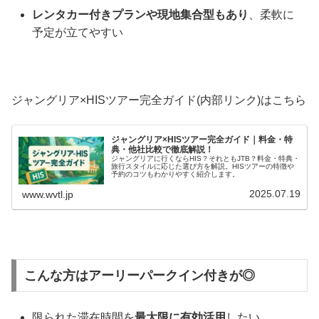
レンタカー付きプランや現地集合型もあり
、柔軟に
予定が立てやすい
ジャングリア×HISツアー完全ガイド(内部リンク)はこちら
ジャングリア×HISツアー完全ガイド｜料金・特
典・他社比較で徹底解説！
ジャングリアに行くならHIS？それともJTB？料金・特典・
旅行スタイルに応じた選び方を解説。HISツアーの特徴や
予約のコツもわかりやすく紹介します。
2025.07.19
www.wvtl.jp
こんな方はアーリーパークイン付きが◎
限られた滞在時間を
最大限に有効活用
したい