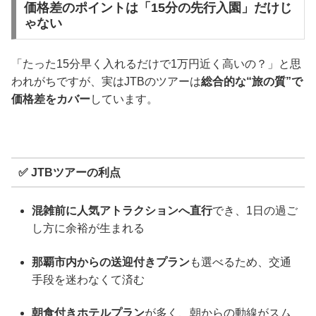
価格差のポイントは「15分の先行入園」だけじ
ゃない
「たった15分早く入れるだけで1万円近く高いの？」と思
われがちですが、実はJTBのツアーは
総合的な“旅の質”で
価格差をカバー
しています。
✅ JTBツアーの利点
混雑前に人気アトラクションへ直行
でき、1日の過ご
し方に余裕が生まれる
那覇市内からの送迎付きプラン
も選べるため、交通
手段を迷わなくて済む
朝食付きホテルプラン
が多く、朝からの動線がスム