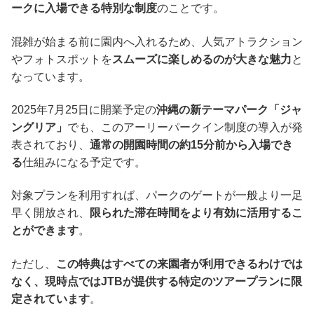
ークに入場できる特別な制度
のことです。
混雑が始まる前に園内へ入れるため、人気アトラクション
やフォトスポットを
スムーズに楽しめるのが大きな魅力
と
なっています。
2025年7月25日に開業予定の
沖縄の新テーマパーク「ジャ
ングリア」
でも、このアーリーパークイン制度の導入が発
表されており、
通常の開園時間の約15分前から入場でき
る
仕組みになる予定です。
対象プランを利用すれば、パークのゲートが一般より一足
早く開放され、
限られた滞在時間をより有効に活用するこ
とができます
。
ただし、
この特典はすべての来園者が利用できるわけでは
なく、現時点ではJTBが提供する特定のツアープランに限
定されています
。