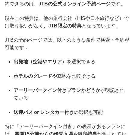
約できるのは、
JTBの公式オンライン予約ページ
です。
現在この特典は、他の旅行会社（HISや日本旅行など）で
は取り扱いがなく、
JTB限定の特典
となっています。
JTBの予約ページでは、以下のような条件で検索・予約が
可能です：
出発地（空港やエリア）
を選択できる
ホテルのグレードや立地
を比較できる
アーリーパークイン付きプランかどうか
が明記され
ている
送迎バス or レンタカー付き
の選択も可能
特に「アーリーパークイン付き」の表示があるプランに
は、
開園15分前からの優先入場
や
限定特典
が含まれてお