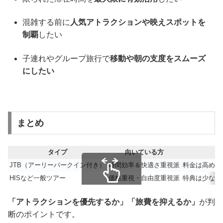
混雑する前に
人気アトラクションや映えスポットを
制覇
したい
子連れやグループ旅行で
移動や朝の支度をスムーズ
にしたい
まとめ
タイプ
向いている方
JTB（アーリーパークイン付き）
時間効率＆快適さ重視派
料金は高めだ
HISなど一般ツアー
価格重視・自由度重視派
特典は少ない
スクロールできます
「アトラクションを優先するか」「旅費を抑えるか」
が判
断のポイントです。