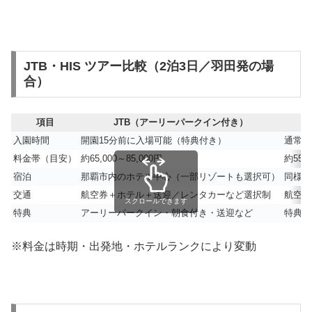
JTB・HIS ツアー比較（2泊3日／羽田発の場
合）
項目
JTB（アーリーパークイン付き）
入園時間
開園15分前に入場可能（特典付き）
通常の
料金帯（目安）
約65,000～85,000円
約55,0
宿泊
那覇市内のホテル中心（一部リゾートも選択可）
同様に
交通
航空券＋ホテル＋送迎／レンタカーなど選択制
航空券
スクロールできます
特典
アーリーパークイン・朝食付き・送迎など
特典な
※料金は時期・出発地・ホテルランクにより変動