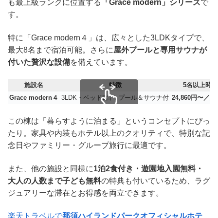
も最上級ランクに位置する
「Grace modern」シリーズ
で
す。
特に「Grace modern４」は、広々とした3LDKタイプで、
最大8名まで宿泊可能。さらに
屋外プールと専用サウナが
付いた贅沢な設備
を備えています。
施設名
特徴
5名以上時
Grace modern４
3LDK・ベッド8台・プール＆サウナ付
24,860円〜／
スクロールできます
この棟は「暮らすように泊まる」というコンセプトにぴっ
たり。家具や内装もホテル以上のクオリティで、特別な記
念日やファミリー・グループ旅行に最適です。
また、他の施設と同様に
1泊2食付き・遊園地入園無料・
大人の人数まで子ども無料
の特典も付いているため、ラグ
ジュアリーな滞在とお得感を両立できます。
楽天トラベルで
那須ハイランドパークオフィシャルホテ