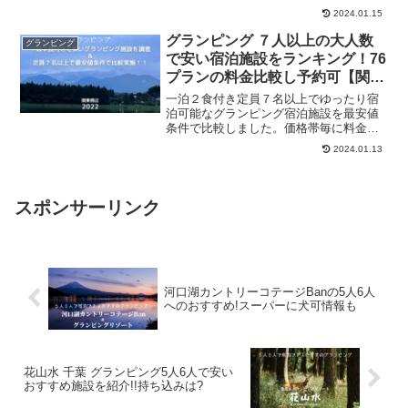
すめします。グランピングキャビン、グ
2024.01.15
ランピングテント、キャンプサイト、カ
フェテリアがあり、川に囲まれた秘密基
グランピング ７人以上の大人数
グランピング
地のイメージです。ちょっとしたアクテ
で安い宿泊施設をランキング！76
ィビティーがたくさんあり、アウトドア
プランの料金比較し予約可【関
サウナやオリジナルパン作りがおすすめ
東】
です。
一泊２食付き定員７名以上でゆったり宿
泊可能なグランピング宿泊施設を最安値
条件で比較しました。価格帯毎に料金が
安い順番で紹介します。最安値料金条件
2024.01.13
で、9,000円台から、29,700円まで、全76
プランです。目次から予算金額をクリッ
クし、適切な施設、プランを掴んで予約
サイトへGO！
スポンサーリンク
河口湖カントリーコテージBanの5人6人
へのおすすめ!スーパーに犬可情報も
花山水 千葉 グランピング5人6人で安い
おすすめ施設を紹介!!持ち込みは?