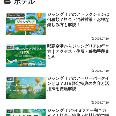
ホテル
ジャングリアのアトラクションは
テーマパーク
何種類？料金・混雑対策・お得な
楽しみ方も解説！
2025.07.19
那覇空港からジャングリアの行き
沖縄
方｜アクセス・住所・移動手段ま
とめ
2025.07.19
ジャングリアのアーリーパークイ
沖縄
ンとは？JTB限定特典の内容と活
用法を徹底解説
2025.07.19
ジャングリア×HISツアー完全ガ
沖縄
イド｜料金・特典・他社比較で徹