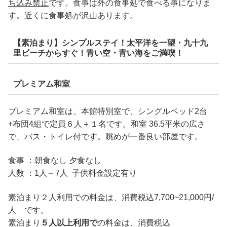
ち込み禁止
です。食事は外の食事処で食べる事になりま
す。近くに食事処が沢山あります。
【素泊まり】シンプルステイ！太平洋を一望・九十九
里ビーチからすぐ！青い空・青い海をご満喫！
プレミアム和室
プレミアム和室は、本館特別室で、シングルベッド2台
+布団4組で定員６人＋１名です。和室 36.5平米の広さ
で、バス・トイレ付です。眺めが一番良い部屋です。
食事 ：朝食なし 夕食なし
人数 ：1人～7人
子供料金設定有り
素泊まり２人利用での料金は、消費税込7,700~21,000円/
人 です。
素泊まり
５人以上利用で
の料金は、消費税込