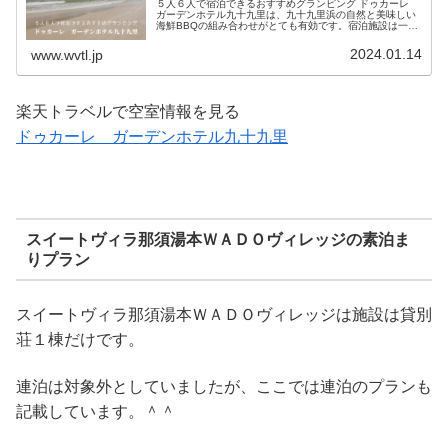
５人６人で宿泊できるおすすめグランピング ドゥカーレ
ガーデンホテル九十九里は、九十九里浜の自然と美味しい
海鮮BBQの組み合わせがとても有効です。宿泊施設は一部
ペット同伴も可能で大人数で利用できる施設も随分増えて
います。伊勢海老は豪華ですよね。
2024.01.14
www.wvtl.jp
楽天トラベルで空室情報を見る
ドゥカーレ ガーデンホテル九十九里
スイートヴィラ那須湯本ＷＡＤＯヴィレッジの素泊ま
りプラン
スイートヴィラ那須湯本ＷＡＤＯヴィレッジは施設は貸別
荘１棟だけです。
連泊は対象外としていましたが、ここでは連泊のプランも
記載しています。＾＾