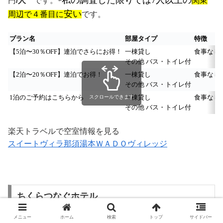
私の調査した限りでは7人以上の
円
/人
です。⇦
関東
安い
周辺で４番目に
です。
プラン名
部屋タイプ
特徴
【5泊〜30％OFF】連泊でさらにお得！
一棟貸し
食事なし
その他 バス・トイレ付
【2泊〜20％OFF】連泊でお得！
一棟貸し
食事なし
その他 バス・トイレ付
1泊のご予約はこちらから
一棟貸し
食事なし
スクロールできます
その他 バス・トイレ付
楽天トラベルで空室情報を見る
スイートヴィラ那須湯本ＷＡＤＯヴィレッジ
ちくらつなぐホテル
メニュー
ホーム
検索
トップ
サイドバー