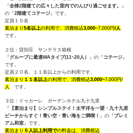
『
全棟2階建ての広々した室内でのんびり過ごせます。
』
の『
2階建てコテージ
』です。
定員１０名
素泊まり
5名以上
の利用で、消費税込
3,000
~7,000円
/人
です。
２位：貸別荘 サンテラス箱根
『
グループに最適WAタイプ(11~20人）
』の『
コテージ
』
です。
定員２０名、１１名以上からの利用です。
素泊まり
１１名以上
の利用で、消費税込
3,000~
7,000円/
人
です。
３位：ドゥカーレ ガーデンホテル九十九里
『
【素泊まり】シンプルステイ！太平洋を一望・九十九里
ビーチからすぐ！青い空・青い海をご満喫！
』の『
プレミ
アム和室
』です。
素泊まり
５人以上利用で
の料金は、消費税込