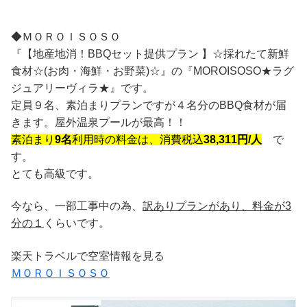
◆ＭＯＲＯＩＳＯＳＯ
『【地産地消！BBQセット提供プラン 】☆採れたて新鮮
食材☆(お肉・海鮮・お野菜)☆』の『MOROISOSO★ラグ
ジュアリーヴィラ★』です。
定員９名、素泊まりプランですが４名分のBBQ食材が届
きます。屋外温泉プールが最高！！
素泊まり
9名
利用時の料金は、消費税込
38,311円/人
で
す。
とても高級です。
今なら、一部工事中の為、
訳ありプランがあり、料金が3
分の１
くらいです。
楽天トラベルで空室情報を見る
ＭＯＲＯＩＳＯＳＯ