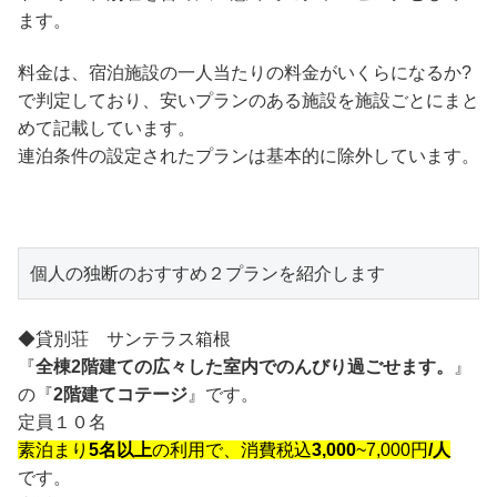
ます。
料金は、宿泊施設の一人当たりの料金がいくらになるか?
で判定しており、安いプランのある施設を施設ごとにまと
めて記載しています。
連泊条件の設定されたプランは基本的に除外しています。
個人の独断のおすすめ２プランを紹介します
◆貸別荘 サンテラス箱根
『
全棟2階建ての広々した室内でのんびり過ごせます。
』
の『
2階建てコテージ
』です。
定員１０名
素泊まり
5名以上
の利用で、消費税込
3,000
~7,000円
/人
です。