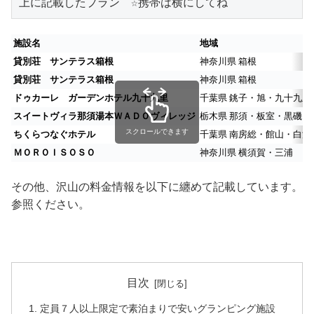
上に記載したプラン　☆携帯は横にしてね
施設名
地域
貸別荘 サンテラス箱根
神奈川県 箱根
貸別荘 サンテラス箱根
神奈川県 箱根
ドゥカーレ ガーデンホテル九十九里
千葉県 銚子・旭・九十九里
スイートヴィラ那須湯本ＷＡＤＯヴィレッジ
栃木県 那須・板室・黒磯
スクロールできます
ちくらつなぐホテル
千葉県 南房総・館山・白浜
ＭＯＲＯＩＳＯＳＯ
神奈川県 横須賀・三浦
その他、沢山の料金情報を以下に纏めて記載しています。
参照ください。
目次
定員７人以上限定で素泊まりで安いグランピング施設