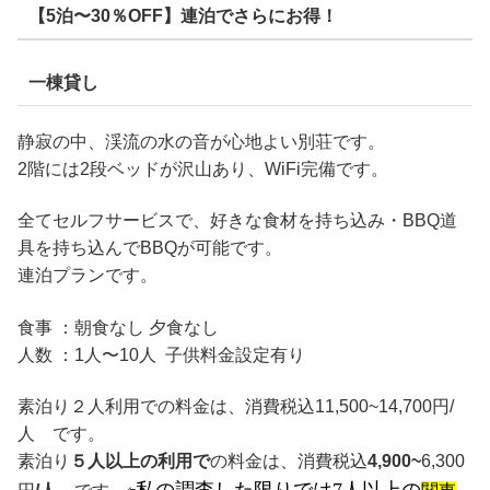
【5泊〜30％OFF】連泊でさらにお得！
一棟貸し
静寂の中、渓流の水の音が心地よい別荘です。
2階には2段ベッドが沢山あり、WiFi完備です。
全てセルフサービスで、好きな食材を持ち込み・BBQ道
具を持ち込んでBBQが可能です。
連泊プランです。
食事 ：朝食なし 夕食なし
人数 ：1人〜10人 子供料金設定有り
素泊り２人利用での料金は、消費税込11,500~14,700円/
人 です。
素泊り
５人以上の利用で
の料金は、消費税込
4,900~
6,300