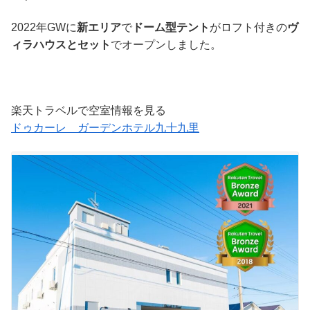
2022年GWに
新エリア
で
ドーム型テント
がロフト付きの
ヴ
ィラハウスとセット
でオープンしました。
楽天トラベルで空室情報を見る
ドゥカーレ ガーデンホテル九十九里