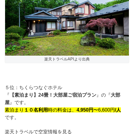
楽天トラベルAPIより出典
５位：ちくらつなぐホテル
『
【素泊まり】24畳！大部屋ご宿泊プラン
』の『
大部
屋
』です。
素泊まり
１０名利用
時の料金は、
4,950円
〜6,600円
/人
です。
楽天トラベルで空室情報を見る