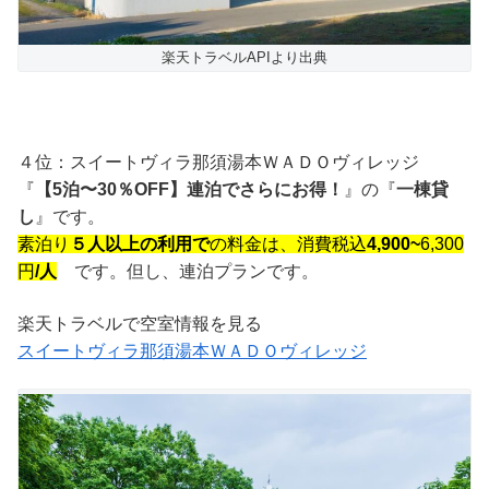
楽天トラベルAPIより出典
４位：スイートヴィラ那須湯本ＷＡＤＯヴィレッジ
『
【5泊〜30％OFF】連泊でさらにお得！
』の『
一棟貸
し
』です。
素泊り
５人以上の利用で
の料金は、消費税込
4,900~
6,300
円
/人
です。但し、連泊プランです。
楽天トラベルで空室情報を見る
スイートヴィラ那須湯本ＷＡＤＯヴィレッジ